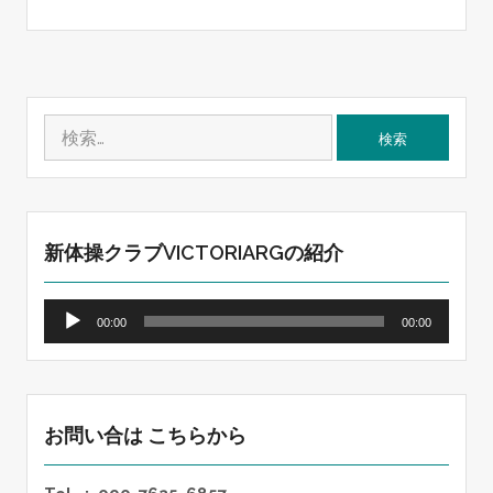
検
索:
新体操クラブVICTORIARGの紹介
音
00:00
00:00
声
プ
レ
ー
ヤ
お問い合は こちらから
ー