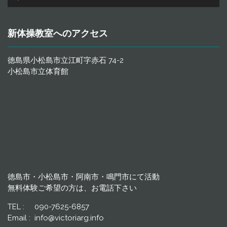
声
プ
レ
新体操教室へのアクセス
ー
ヤ
ー
徳島県小松島市立江町字赤石 74-2
小松島市立体育館
徳島市・小松島市・阿南市・鳴門市にて活動
無料体験ご希望の方は、お電話下さい
TEL : 090-7625-6857
Email : info@victoriarg.info