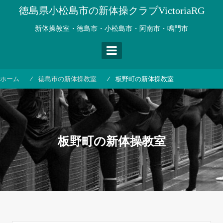
コ
徳島県小松島市の新体操クラブVictoriaRG
ン
テ
新体操教室・徳島市・小松島市・阿南市・鳴門市
ン
ツ
へ
ス
ホーム
徳島市の新体操教室
板野町の新体操教室
キ
ッ
プ
板野町の新体操教室