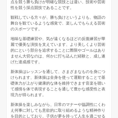
点を競う勝ち負けが明確な競技とは違い、技術や芸術
性を競う採点競技であることです。
観戦している方々が、勝ち負けというよりも、物語の
舞台を観ているような感覚で、楽しんでもらえる芸術
のスポーツです。
地味な基礎練習や、気が遠くなるほどの反復練習が華
麗で優美な演技を支えています、より美しくより芸術
的にという部分を追求することに際限やゴールはあり
ません大切なのは、何かに打ち込んだ経験と、成し遂
げた達成感です。
新体操はレッスンを通して、さまざまなものを身につ
けられます、新体操は全身を使って運動することで基
礎体力が上がり健康的な体を維持できます音楽を聴い
て感情を体で表現することを通して豊かな感受性と表
現力が得られます。
新体操を楽しみながら、日常のマナーや協調性にくわ
え何事に対しても意欲的に取り組めるような精神作り
を目的としており、子供が夢を持って人生を過ごせる