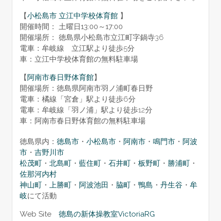
【
小松島市 立江中学校体育館
】
開催時間： 土曜日13:00～17:00
開催場所： 徳島県小松島市立江町字鍋寺36
電車：牟岐線 立江駅より徒歩5分
車：立江中学校体育館の無料駐車場
【
阿南市春日野体育館
】
開催場所：徳島県阿南市羽ノ浦町春日野
電車：橘線「宮倉」駅より徒歩6分
電車：牟岐線「羽ノ浦」駅より徒歩12分
車：阿南市春日野体育館の無料駐車場
徳島県内：
徳島市
・
小松島市
・
阿南市
・
鳴門市
・
阿波
市
・
吉野川市
松茂町
・
北島町
・
藍住町
・
石井町
・
板野町
・
勝浦町
・
佐那河内村
神山町
・
上勝町
・
阿波池田
・
脇町
・
鴨島
・
丹生谷
・
牟
岐
にて活動
Web Site
徳島の新体操教室VictoriaRG