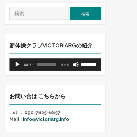
検
索:
新体操クラブVICTORIARGの紹介
音
ボ
00:00
00:00
声
リ
プ
ュ
レ
ー
ー
ム
ヤ
調
お問い合は こちらから
ー
節
に
Tel : 090-7625-6857
は
Mail :
info@victoriarg.info
上
下
矢