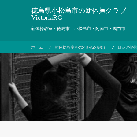
コ
徳島県小松島市の新体操クラブ
ン
VictoriaRG
テ
ン
新体操教室・徳島市・小松島市・阿南市・鳴門市
ツ
へ
ス
ホーム
新体操教室VictoriaRGの紹介
ロシア提
キ
ッ
プ