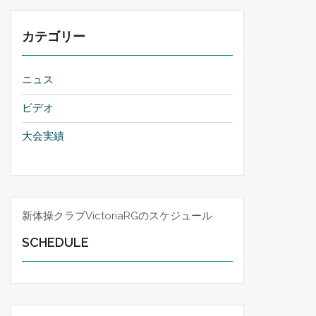
印
キ
カテゴリー
ー
を
使
ニュス
っ
て
ビデオ
く
大会実績
だ
さ
い。
新体操クラブVictoriaRGのスケジュール
SCHEDULE