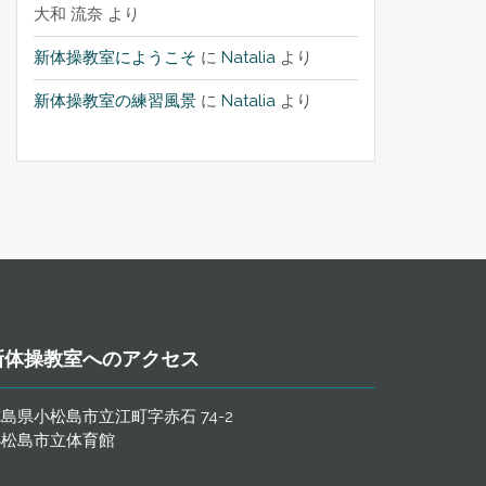
大和 流奈
より
新体操教室にようこそ
に
Natalia
より
新体操教室の練習風景
に
Natalia
より
新体操教室へのアクセス
島県小松島市立江町字赤石 74-2
小松島市立体育館