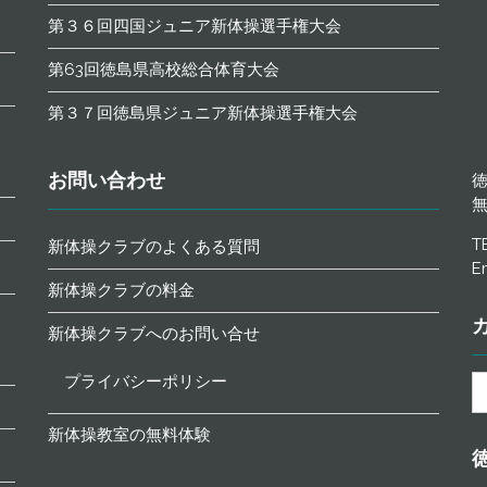
第３６回四国ジュニア新体操選手権大会
第63回徳島県高校総合体育大会
第３７回徳島県ジュニア新体操選手権大会
お問い合わせ
T
新体操クラブのよくある質問
Em
新体操クラブの料金
新体操クラブへのお問い合せ
プライバシーポリシー
カ
テ
ゴ
新体操教室の無料体験
リ
ー