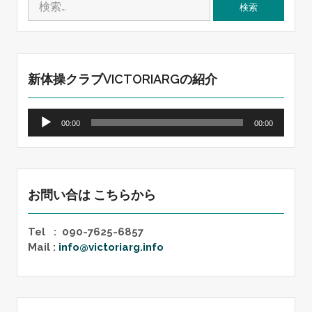
索:
新体操クラブVICTORIARGの紹介
音
00:00
00:00
声
プ
レ
ー
ヤ
お問い合は こちらから
ー
Tel : 090-7625-6857
Mail :
info@victoriarg.info