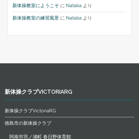
新体操教室にようこそ
に
Natalia
より
新体操教室の練習風景
に
Natalia
より
新体操クラブVICTORIARG
新体操クラブVictoriaRG
徳島市の新体操クラブ
阿南市羽ノ浦町 春日野体育館