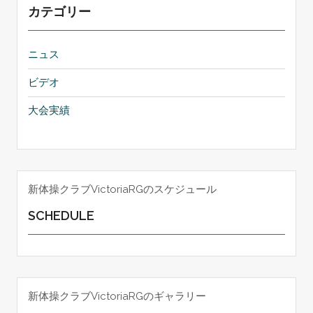
カテゴリー
ニュス
ビデオ
大会実績
新体操クラブVictoriaRGのスケジュール
SCHEDULE
新体操クラブVictoriaRGのギャラリー