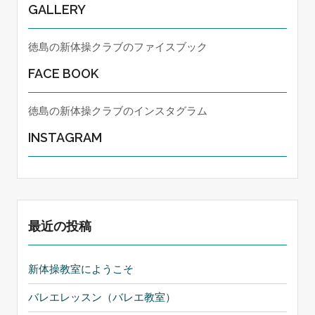
GALLERY
徳島の新体操クラブのファイスブック
FACE BOOK
徳島の新体操クラブのインスタグラム
INSTAGRAM
最近の投稿
新体操教室にようこそ
バレエレッスン（バレエ教室）