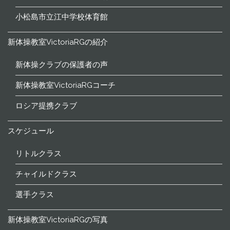
小松島市立江中学校体育館
新体操教室VictoriaRGの紹介
新体操クラブの保護者の声
新体操教室VictoriaRGコーチ
ロシア提携クラブ
スケジュール
リトルクラス
チャイルドクラス
選手クラス
新体操教室VictoriaRGの写真