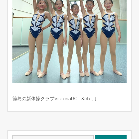
徳島の新体操クラブVictoriaRG &nb […]
検