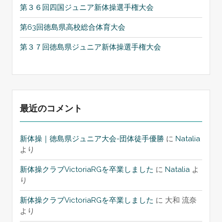
第３６回四国ジュニア新体操選手権大会
第63回徳島県高校総合体育大会
第３７回徳島県ジュニア新体操選手権大会
最近のコメント
新体操｜徳島県ジュニア大会-団体徒手優勝
に
Natalia
より
新体操クラブVictoriaRGを卒業しました
に
Natalia
よ
り
新体操クラブVictoriaRGを卒業しました
に
大和 流奈
より