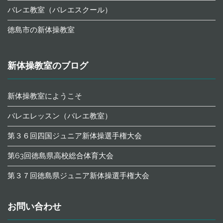
バレエ教室（バレエスクール）
徳島市の新体操教室
新体操教室のブログ
新体操教室にようこそ
バレエレッスン（バレエ教室）
第３６回四国ジュニア新体操選手権大会
第63回徳島県高校総合体育大会
第３７回徳島県ジュニア新体操選手権大会
お問い合わせ