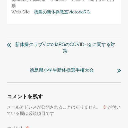
動
Web Site
徳島の新体操教室VictoriaRG
投
稿
新体操クラブVictoriaRGのCOVID-19 に関する対
ナ
策
ビ
ゲ
徳島県小学生新体操選手権大会
ー
シ
ョ
ン
コメントを残す
メールアドレスが公開されることはありません。
※
が付い
ている欄は必須項目です