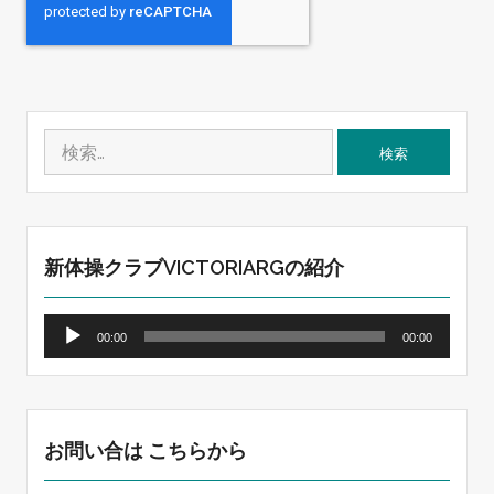
検
索:
新体操クラブVICTORIARGの紹介
音
00:00
00:00
声
プ
レ
ー
ヤ
お問い合は こちらから
ー