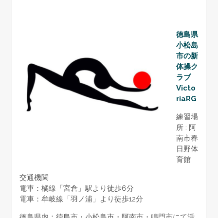
徳島県
小松島
市の新
体操ク
ラブ
Victo
riaRG
練習場
所 : 阿
南市春
日野体
育館
交通機関
電車：橘線「宮倉」駅より徒歩6分
電車：牟岐線「羽ノ浦」より徒歩12分
徳島県内：徳島市・小松島市・阿南市・鳴門市にて活