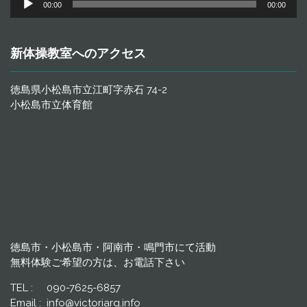
00:00
00:00
声
プ
レ
新体操教室へのアクセス
ー
ヤ
ー
徳島県小松島市立江町字赤石 74-2
小松島市立体育館
徳島市・小松島市・阿南市・鳴門市にて活動
無料体験ご希望の方は、お電話下さい
TEL : 090-7625-6857
Email : info@victoriarg.info