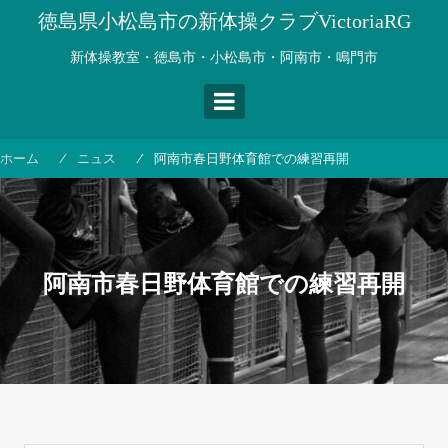
コ
徳島県小松島市の新体操クラブVictoriaRG
ン
テ
新体操教室・徳島市・小松島市・阿南市・鳴門市
ン
ツ
へ
ス
ホーム
ニュス
阿南市春日野体育館での練習再開
キ
ッ
プ
阿南市春日野体育館での練習再開