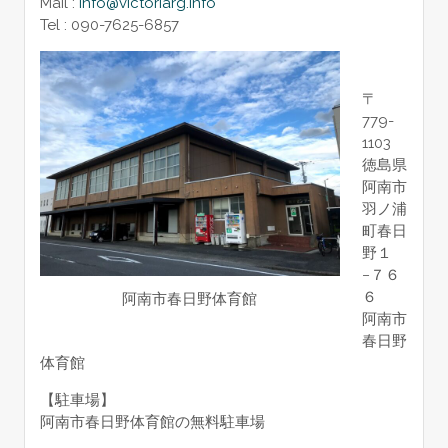
Mail :
info@victoriarg.info
Tel : 090-7625-6857
〒
779-
1103
徳島県
阿南市
羽ノ浦
町春日
野１
−７６
６
阿南市春日野体育館
阿南市
春日野
体育館
【駐車場】
阿南市春日野体育館の無料駐車場